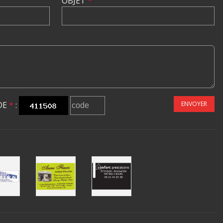
OBJET
*
DE
*
:
ENVOYER