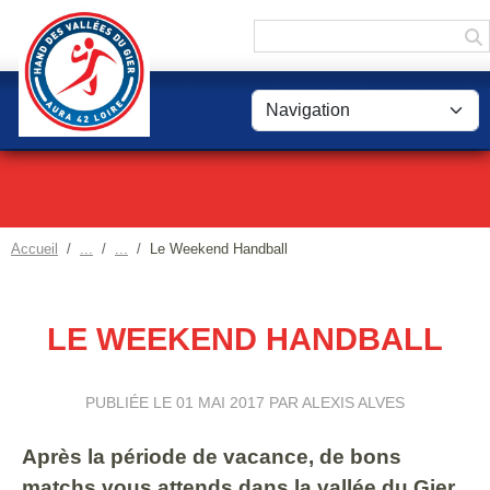
Panneau de gestion des cookies
Accueil
Le Weekend Handball
LE WEEKEND HANDBALL
PUBLIÉE LE
01 MAI 2017
PAR ALEXIS ALVES
Après la période de vacance, de bons
matchs vous attends dans la vallée du Gier.